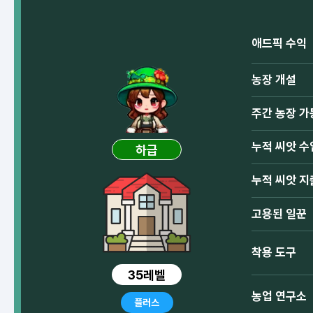
애드픽 수익
농장 개설
주간 농장 가
누적 씨앗 수
하급
누적 씨앗 지
고용된 일꾼
착용 도구
35레벨
농업 연구소
플러스