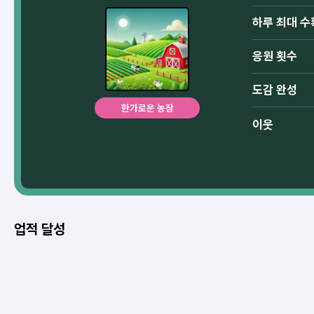
하루 최대 수
응원 횟수
도감 완성
한가로운 농장
이웃
업적 달성