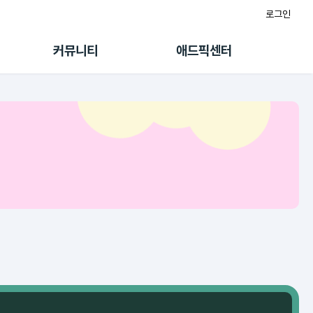
로그인
게시판
FAQ/문의
팸
이용정책
커뮤니티
애드픽센터
랭킹
멤버십 센터
퀘스트
광고툴/API
초대보너스
마이도메인
수익 Live
가이드북