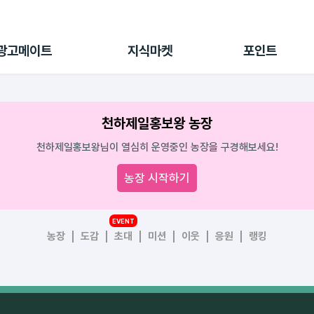
전체 캠페인
지식마켓
포인트샵
나의 캠페인
지식리포트
포인트 충전소
광고메이트
지식마켓
포인트
광고리포트
출석 룰렛
출금 신청
후원
천하제일홍보왕 농장
이용내역
천하제일홍보왕님이 열심히 운영중인 농장을 구경해보세요!
농장 시작하기
EVENT
농장
도감
초대
미션
이웃
응원
랭킹