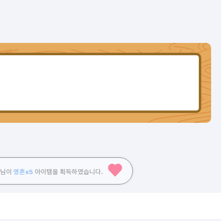
냠
영혼x5