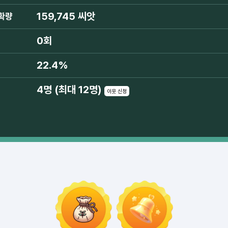
159,745 씨앗
확량
0회
22.4%
4명 (최대 12명)
이웃 신청