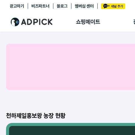
광고하기
비즈파트너
블로그
멤버십 센터
추천상품
제휴몰
쇼핑메이트
쇼핑 에이전트
BETA
쇼핑리포트
링크관리
마이숍
천하제일홍보왕 농장 현황