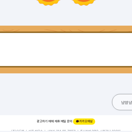
냠얌
광고하기
|
매체 제휴
|
메일 문의
|
카카오채널
(주)오드엠 ㅣ 대표 박무순 ㅣ 사업자 214-88-71058 ㅣ 통신판매 2012-서울강남-02916