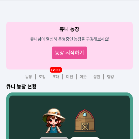
큐니 농장
큐니님이 열심히 운영중인 농장을 구경해보세요!
농장 시작하기
EVENT
농장
도감
초대
미션
이웃
응원
랭킹
큐니 농장 현황