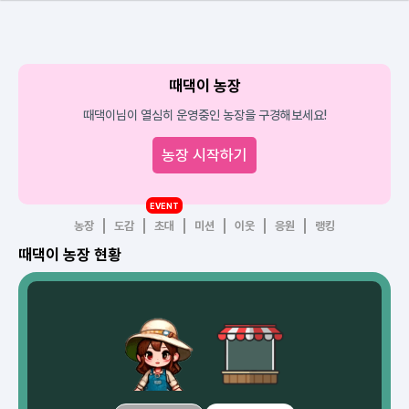
때댁이 농장
때댁이님이 열심히 운영중인 농장을 구경해보세요!
농장 시작하기
EVENT
농장
도감
초대
미션
이웃
응원
랭킹
때댁이 농장 현황