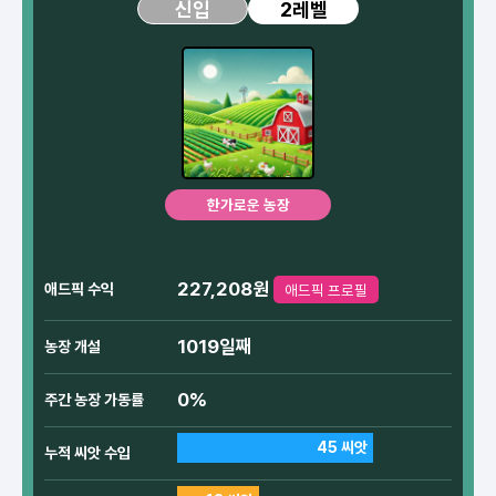
2레벨
신입
한가로운 농장
227,208원
애드픽 수익
애드픽 프로필
1019일째
농장 개설
0%
주간 농장 가동률
45 씨앗
누적 씨앗 수입