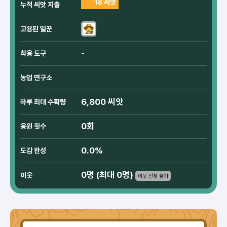
18 씨앗
누적 씨앗 지출
고용된 일꾼
-
착용 도구
농업 연구소
6,800 씨앗
하루 최대 수확량
0회
응원 횟수
0.0%
도감 완성
0명 (최대 0명)
이웃
이웃 신청 불가