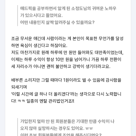
애드픽을 공부하면서 알게 된 소정도님의 귀여운 노하우
가 있으시다고 들었어요.
어떤 내용인지 살짝 알려주실 수 있을까요?
조금 무서운 얘긴데 사람이라는 게 본인이 목표한 무언가를 달성
하면 욕심이 생긴다고 하잖아요.
저도 마찬가지로 원래 하루에 만 원만 들어와도 대만족이었는데,
이제는 하루 수익이 항상 10만 원을 넘어가니 가끔 하루 전환이
세 자리수가 아니면 괜히 불안하고 강박이 생기더라고요.
배부른 소리지만 그럴 때마다 1원이라도 벌 수 있음에 감사함을
되새기며
‘이럴 시간에 글 하나 더 올리겠다’라는 생각으로 다시 노력합니
다! ㅋㅋ 일종의 멘탈 관리법인거죠!!
가입한지 얼마 안 된 회원분들은 기대한 만큼 수익이 나
오지 않아 실망하시는 경우도 있어요. ㅠㅠ
이런 초보 회원분들에게 조언을 해주신다면요?