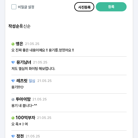
등록
비밀글 설정
사진등록
작성순
최신순
앵은
21.05.25
오 진짜 좋은 내용이예요 !! 용기릉.얻었어요 !!
용기남녀
21.05.25
저도 열심히 화이팅 해보렵니다.
레츠릿
일심
21.05.25
용기!!!♡
투아이맘
21.05.25
용기 내 봅니다~^^
100억부자
21.05.25
오 축ㅎㅏ여
정천
21.05.25