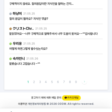
구체적이지 않네요. 질의응답이란 지식인을 말하는 건지...
하냥이
21.05.25
질의 응답이 뭘까요? 지식인 댓글?
クリストChr..
21.05.25
잘읽었어요~~너무 구체적으로 말해주셔서 너무 도움이 됬어요~~^^감사합니다
우리웅
21.05.25
어떻게 하면그렇게 벌수잇는지요?
숙자언니
21.05.26
잘봤습니다 고맙습니다 ~^^
1
2
3
4
5
6
7
8
9
광고하기
|
매체 제휴
|
메일 문의
|
카카오채널
이용약관
|
개인정보처리방침
|
© 2026 ODDM. All rights reserved.