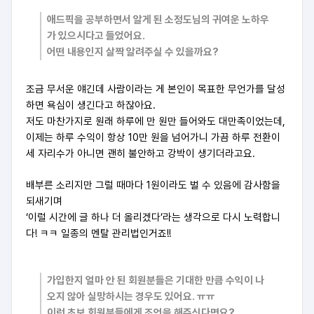
애드픽을 공부하면서 알게 된 소정도님의 귀여운 노하우
가 있으시다고 들었어요.
어떤 내용인지 살짝 알려주실 수 있을까요?
조금 무서운 얘긴데 사람이라는 게 본인이 목표한 무언가를 달성
하면 욕심이 생긴다고 하잖아요.
저도 마찬가지로 원래 하루에 만 원만 들어와도 대만족이었는데,
이제는 하루 수익이 항상 10만 원을 넘어가니 가끔 하루 전환이
세 자리수가 아니면 괜히 불안하고 강박이 생기더라고요.
배부른 소리지만 그럴 때마다 1원이라도 벌 수 있음에 감사함을
되새기며
‘이럴 시간에 글 하나 더 올리겠다’라는 생각으로 다시 노력합니
다! ㅋㅋ 일종의 멘탈 관리법인거죠!!
가입한지 얼마 안 된 회원분들은 기대한 만큼 수익이 나
오지 않아 실망하시는 경우도 있어요. ㅠㅠ
이런 초보 회원분들에게 조언을 해주신다면요?