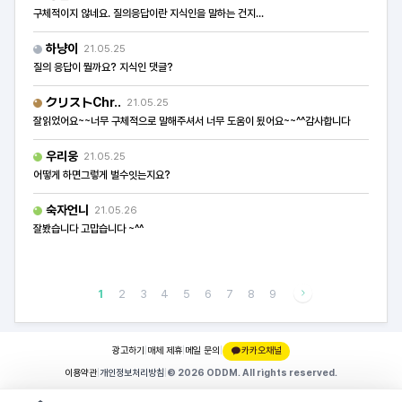
구체적이지 않네요. 질의응답이란 지식인을 말하는 건지...
하냥이
21.05.25
질의 응답이 뭘까요? 지식인 댓글?
クリストChr..
21.05.25
잘읽었어요~~너무 구체적으로 말해주셔서 너무 도움이 됬어요~~^^감사합니다
우리웅
21.05.25
어떻게 하면그렇게 벌수잇는지요?
숙자언니
21.05.26
잘봤습니다 고맙습니다 ~^^
1
2
3
4
5
6
7
8
9
광고하기
|
매체 제휴
|
메일 문의
|
카카오채널
이용약관
|
개인정보처리방침
|
© 2026 ODDM. All rights reserved.