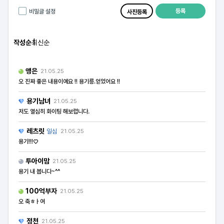
등록
비밀글 설정
사진등록
작성순
최신순
앵은
21.05.25
오 진짜 좋은 내용이예요 !! 용기릉.얻었어요 !!
용기남녀
21.05.25
저도 열심히 화이팅 해보렵니다.
레츠릿
일심
21.05.25
용기!!!♡
투아이맘
21.05.25
용기 내 봅니다~^^
100억부자
21.05.25
오 축ㅎㅏ여
정천
21.05.25