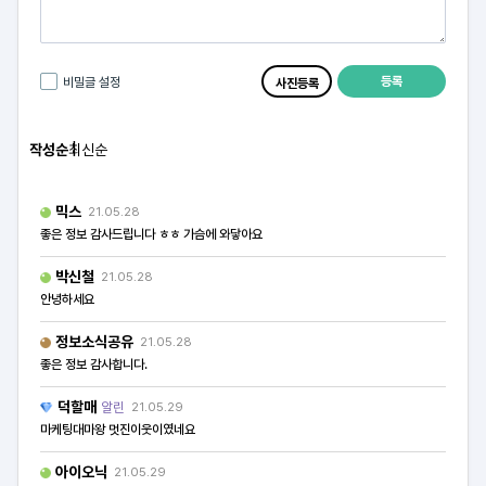
등록
비밀글 설정
사진등록
작성순
최신순
믹스
21.05.28
좋은 정보 감사드립니다 ㅎㅎ 가슴에 와닿아요
박신철
21.05.28
안녕하세요
정보소식공유
21.05.28
좋은 정보 감사합니다.
덕할매
알린
21.05.29
마케팅대마왕 멋진이웃이였네요
아이오닉
21.05.29