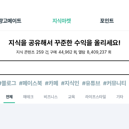
전체 캠페인
지식마켓
포인트샵
나의 캠페인
지식리포트
포인트 충전소
광고메이트
지식마켓
포인트
광고리포트
출석 룰렛
출금 신청
지식을 공유해서 꾸준한 수익을 올리세요!
후원
이용내역
지식 콘텐츠
259
건
구매
44,962
회
열람
8,409,237
회
#블로그
#페이스북
#카페
#지식인
#유튜브
#커뮤니티
전체
재테크
비즈니스
교육
라이프스타일
기타