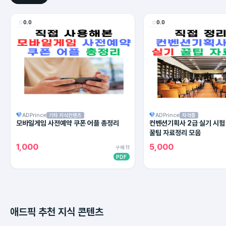
0.0
0.0
ADPrince
ADPrince
기타 지식컨텐츠
자격증
모바일게임 사전예약 쿠폰 어플 총정리
컨벤션기획사 2급 실기 시험
꿀팁 자료정리 모음
1,000
5,000
구매 11
PDF
애드픽 추천 지식 콘텐츠