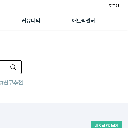
로그인
게시판
FAQ/문의
팸
이용정책
커뮤니티
애드픽센터
랭킹
멤버십 센터
퀘스트
광고툴/API
초대보너스
마이도메인
수익 Live
가이드북
#친구추천
내 지식 판매하기