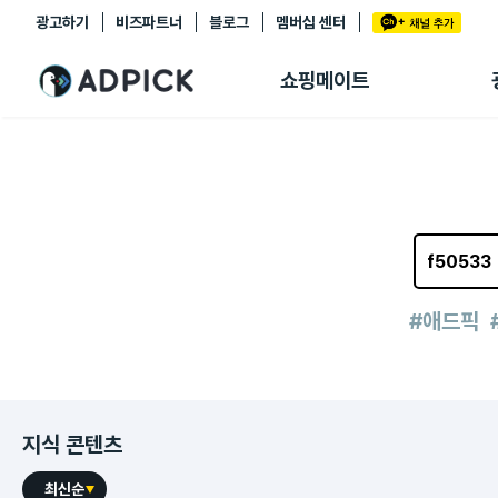
광고하기
비즈파트너
블로그
멤버십 센터
추천상품
제휴몰
쇼핑메이트
쇼핑 에이전트
BETA
쇼핑리포트
링크관리
마이숍
#애드픽
지식 콘텐츠
최신순