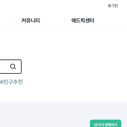
로그인
게시판
FAQ/문의
팸
이용정책
커뮤니티
애드픽센터
랭킹
멤버십 센터
퀘스트
광고툴/API
초대보너스
마이도메인
수익 Live
가이드북
#친구추천
내 지식 판매하기