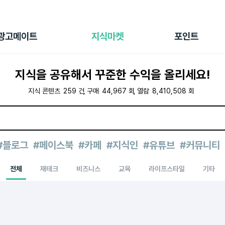
전체 캠페인
지식마켓
포인트샵
나의 캠페인
지식리포트
포인트 충전소
광고메이트
지식마켓
포인트
광고리포트
출석 룰렛
출금 신청
지식을 공유해서 꾸준한 수익을 올리세요!
후원
이용내역
지식 콘텐츠
259
건
구매
44,967
회
열람
8,410,508
회
#블로그
#페이스북
#카페
#지식인
#유튜브
#커뮤니티
전체
재테크
비즈니스
교육
라이프스타일
기타