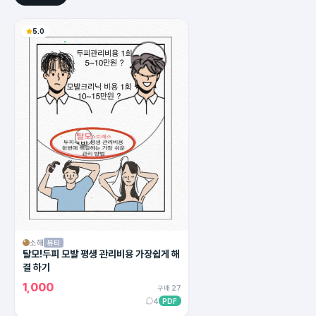
5.0
소해
뷰티
탈모!두피 모발 평생 관리비용 가장쉽게 해
결 하기
1,000
구매 27
4
PDF