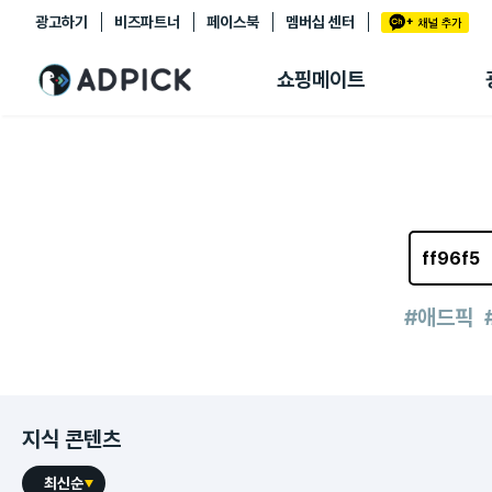
광고하기
비즈파트너
페이스북
멤버십 센터
추천상품
제휴몰
쇼핑메이트
쇼핑 에이전트
BETA
쇼핑리포트
링크관리
마이숍
#애드픽
지식 콘텐츠
최신순