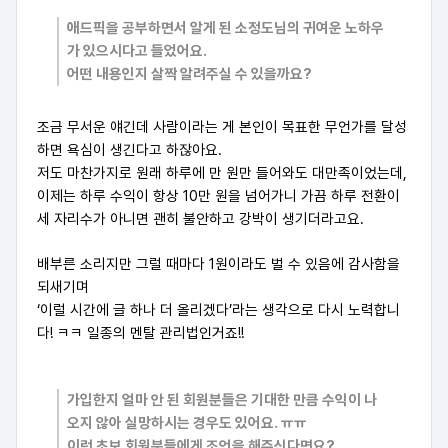
애드픽을 공부하면서 알게 된 소정도님의 귀여운 노하우
가 있으시다고 들었어요.
어떤 내용인지 살짝 알려주실 수 있을까요?
조금 무서운 얘긴데 사람이라는 게 본인이 목표한 무언가를 달성
하면 욕심이 생긴다고 하잖아요.
저도 마찬가지로 원래 하루에 만 원만 들어와도 대만족이었는데,
이제는 하루 수익이 항상 10만 원을 넘어가니 가끔 하루 전환이
세 자리수가 아니면 괜히 불안하고 강박이 생기더라고요.
배부른 소리지만 그럴 때마다 1원이라도 벌 수 있음에 감사함을
되새기며
‘이럴 시간에 글 하나 더 올리겠다’라는 생각으로 다시 노력합니
다! ㅋㅋ 일종의 멘탈 관리법인거죠!!
가입한지 얼마 안 된 회원분들은 기대한 만큼 수익이 나
오지 않아 실망하시는 경우도 있어요. ㅠㅠ
이런 초보 회원분들에게 조언을 해주신다면요?