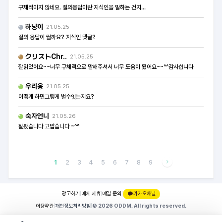
구체적이지 않네요. 질의응답이란 지식인을 말하는 건지...
하냥이
21.05.25
질의 응답이 뭘까요? 지식인 댓글?
クリストChr..
21.05.25
잘읽었어요~~너무 구체적으로 말해주셔서 너무 도움이 됬어요~~^^감사합니다
우리웅
21.05.25
어떻게 하면그렇게 벌수잇는지요?
숙자언니
21.05.26
잘봤습니다 고맙습니다 ~^^
1
2
3
4
5
6
7
8
9
광고하기
|
매체 제휴
|
메일 문의
|
카카오채널
이용약관
|
개인정보처리방침
|
© 2026 ODDM. All rights reserved.