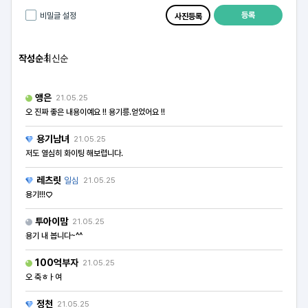
등록
비밀글 설정
사진등록
작성순
최신순
앵은
21.05.25
오 진짜 좋은 내용이예요 !! 용기릉.얻었어요 !!
용기남녀
21.05.25
저도 열심히 화이팅 해보렵니다.
레츠릿
일심
21.05.25
용기!!!♡
투아이맘
21.05.25
용기 내 봅니다~^^
100억부자
21.05.25
오 축ㅎㅏ여
정천
21.05.25