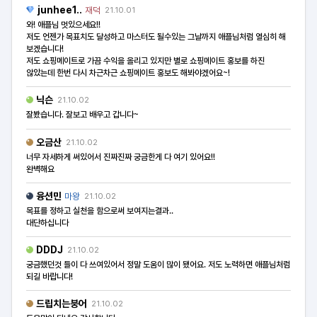
junhee1..
재덕
21.10.01
와! 애플님 멋있으세요!!
저도 언젠가 목표치도 달성하고 마스터도 될수있는 그날까지 애플님처럼 열심히 해
보겠습니다!
저도 쇼핑메이트로 가끔 수익을 올리고 있지만 별로 쇼핑메이트 홍보를 하진
않았는데 한번 다시 차근차근 쇼핑메이트 홍보도 해봐야겠어요~!
닉슨
21.10.02
잘봤습니다. 잘보고 배우고 갑니다~
오금산
21.10.02
너무 자세하게 써있어서 진짜진짜 궁금한게 다 여기 있어요!!
완벽해요
융션민
마왕
21.10.02
목표를 정하고 실천을 함으로써 보여지는결과..
대단하십니다
DDDJ
21.10.02
궁금했던것 들이 다 쓰여있어서 정말 도움이 많이 됐어요. 저도 노력하면 애플님처럼
되길 바랍니다!
드립치는붕어
21.10.02