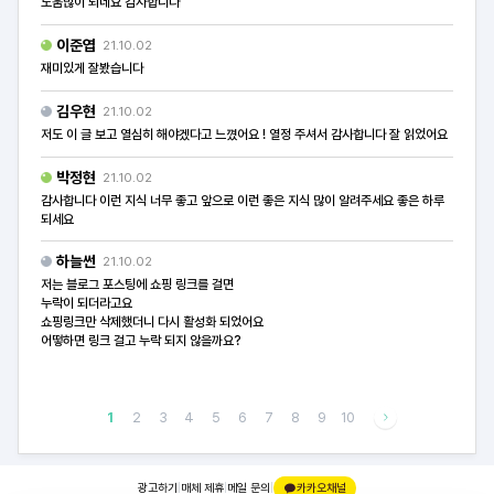
도움많이 되네요 감사합니다
이준엽
21.10.02
재미있게 잘봤습니다
김우현
21.10.02
저도 이 글 보고 열심히 해야겠다고 느꼈어요 ! 열정 주셔서 감사합니다 잘 읽었어요
박정현
21.10.02
감사합니다 이런 지식 너무 좋고 앞으로 이런 좋은 지식 많이 알려주세요 좋은 하루
되세요
하늘썬
21.10.02
저는 블로그 포스팅에 쇼핑 링크를 걸면
누락이 되더라고요
쇼핑링크만 삭제했더니 다시 활성화 되었어요
어떻하면 링크 걸고 누락 되지 않을까요?
1
2
3
4
5
6
7
8
9
10
광고하기
|
매체 제휴
|
메일 문의
|
카카오채널