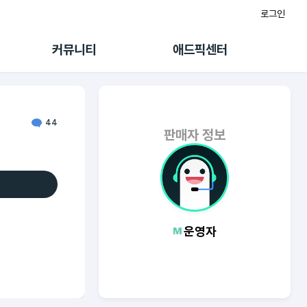
로그인
게시판
FAQ/문의
팸
이용정책
커뮤니티
애드픽센터
랭킹
멤버십 센터
퀘스트
광고툴/API
초대보너스
마이도메인
수익 Live
가이드북
44
판매자 정보
운영자