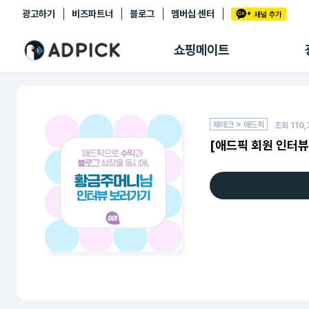
광고하기
비즈파트너
블로그
멤버십 센터
추천상품
제휴몰
쇼핑메이트
쇼핑 에이전트
BETA
쇼핑리포트
링크관리
마이숍
재테크 > 애드픽
조회
110,
[애드픽 회원 인터뷰