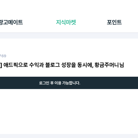
전체 캠페인
지식마켓
포인트샵
나의 캠페인
지식리포트
포인트 충전소
광고메이트
지식마켓
포인트
광고리포트
출석 룰렛
출금 신청
후원
이용내역
769
] 애드픽으로 수익과 블로그 성장을 동시에, 황금주머니님
로그인 후 이용 가능합니다.