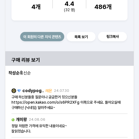
4.4
4
개
486
개
(
32
명)
링크복사
이 회원의 다른 지식 콘텐츠
목록 보기
구매 리뷰 보기
작성순
최신순
codypog..
레몬
24.07.30
구매 하신분들중 질문이나 궁금한거 있으신분들
https://open.kakao.com/o/s6PR2XFg 이쪽으로 주세요. 들어오실때
구매하신 (닉네임) 알려주세요~
개미왕
24.08.06
정말 저렴한 가격에 유익한 내용이네요~
잘읽었습니다.