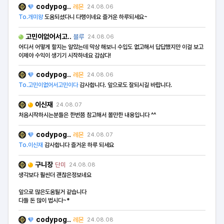
codypog..
레몬
24.08.06
To.개미왕
도움되셨다니 다행이네요 즐거운 하루되세요~
고민이없어서고..
블루
24.08.06
어디서 어떻게 할지는 알았는데 막상 해보니 수입도 없고해서 답답했지만 이걸 보고
이제야 수익이 생기기 시작하네요 감삼다!
codypog..
레몬
24.08.06
To.고민이없어서고민이다
감사합니다. 앞으로도 잘되시길 바랍니다.
이신재
24.08.07
처음시작하시는분들은 한번쯤 참고해서 볼만한 내용입니다 ^^
codypog..
레몬
24.08.07
To.이신재
감사합니다 즐거운 하루 되세요
구니장
단미
24.08.08
생각보다 훨씬더 괜찮은정보네요
앞으로 많은도움될거 같습니다
다들 돈 많이 법시다~*
codypog..
레몬
24.08.08