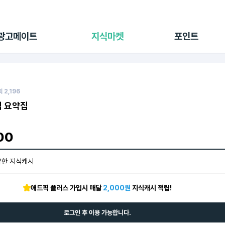
전체 캠페인
지식마켓
포인트샵
나의 캠페인
지식리포트
포인트 충전소
광고메이트
지식마켓
포인트
광고리포트
출석 룰렛
출금 신청
후원
이용내역
회
2,196
 요약집
00
유한 지식캐시
애드픽 플러스 가입시 매달
2,000원
지식캐시 적립!
로그인 후 이용 가능합니다.