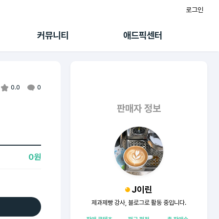
로그인
게시판
FAQ/문의
팸
이용정책
커뮤니티
애드픽센터
랭킹
멤버십 센터
퀘스트
광고툴/API
초대보너스
마이도메인
수익 Live
가이드북
0.0
0
판매자 정보
0원
J이린
제과제빵 강사, 블로그로 활동 중입니다.