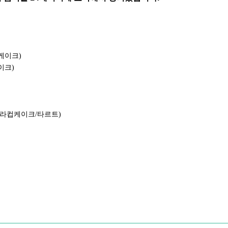
케이크
)
이크
)
라컵케이크
/
타르트
)