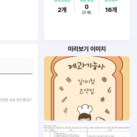
판매 콘텐츠
평균 평점
총 판매수
0
2
개
16
개
(
0
명)
미리보기 이미지
2025-04-01 16:27