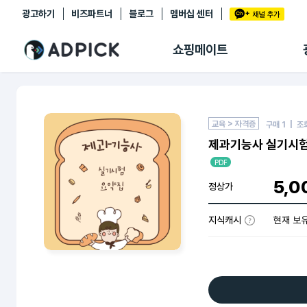
광고하기
비즈파트너
블로그
멤버십 센터
추천상품
제휴몰
쇼핑메이트
쇼핑 에이전트
BETA
쇼핑리포트
링크관리
마이숍
교육 > 자격증
구매
1
| 조
제과기능사 실기시험
PDF
5,0
정상가
지식캐시
현재 보