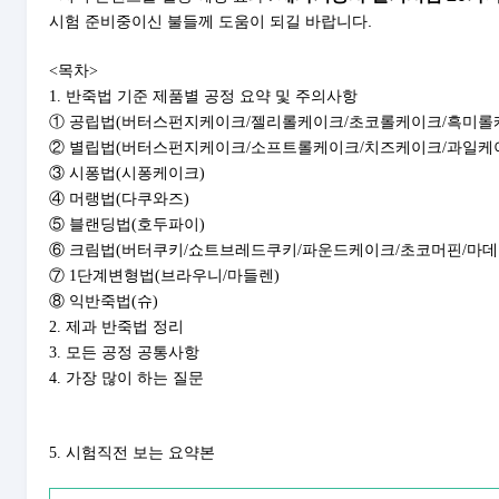
시험 준비중이신 불들께 도움이 되길 바랍니다.
<
목차
>
1. 반죽법 기준 제품별 공정 요약 및 주의사항
①
공립법
(
버터스펀지케이크
/
젤리롤케이크
/
초코롤케이크
/
흑미롤
②
별립법
(
버터스펀지케이크
/
소프트롤케이크
/
치즈케이크
/
과일케
③
시퐁법
(
시퐁케이크
)
④
머랭법
(
다쿠와즈
)
prev
⑤
블랜딩법
(
호두파이
)
⑥
크림법
(
버터쿠키
/
쇼트브레드쿠키
/
파운드케이크
/
초코머핀
/
마데
⑦
1
단계변형법
(
브라우니
/
마들렌
)
⑧
익반죽법
(
슈
)
2. 제과 반죽법 정리
3. 모든 공정 공통사항
4. 가장 많이 하는 질문
5. 시험직전 보는 요약본