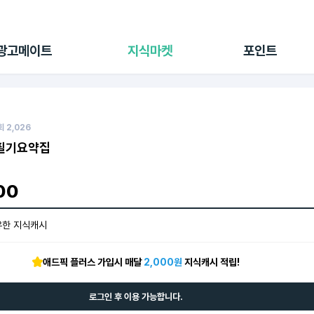
전체 캠페인
지식마켓
포인트샵
나의 캠페인
지식리포트
포인트 충전소
광고메이트
지식마켓
포인트
광고리포트
출석 룰렛
출금 신청
후원
이용내역
회
2,026
필기요약집
00
유한 지식캐시
애드픽 플러스 가입시 매달
2,000원
지식캐시 적립!
로그인 후 이용 가능합니다.