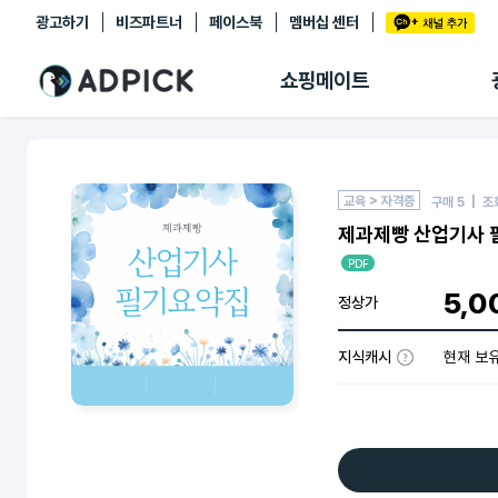
광고하기
비즈파트너
페이스북
멤버십 센터
추천상품
제휴몰
쇼핑메이트
쇼핑 에이전트
BETA
쇼핑리포트
링크관리
마이숍
교육 > 자격증
구매
5
| 조
제과제빵 산업기사 
PDF
5,0
정상가
지식캐시
현재 보