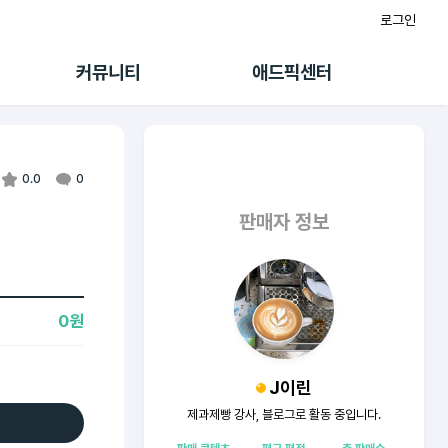
로그인
게시판
FAQ/문의
팸
이용정책
커뮤니티
애드픽센터
랭킹
멤버십 센터
퀘스트
광고툴/API
초대보너스
마이도메인
수익 Live
가이드북
0.0
0
판매자 정보
0원
J이린
제과제빵 강사, 블로그로 활동 중입니다.