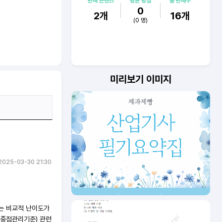
판매 콘텐츠
평균 평점
총 판매수
0
2
개
16
개
(
0
명)
미리보기 이미지
2025-03-30 21:30
제는 비교적 난이도가
 중점관리기준) 관련