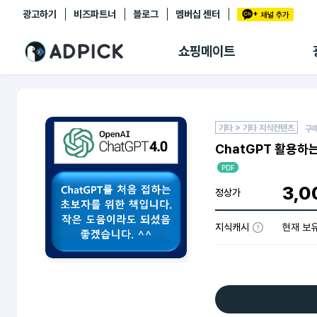
광고하기
비즈파트너
블로그
멤버십 센터
추천상품
제휴몰
쇼핑메이트
쇼핑 에이전트
BETA
쇼핑리포트
링크관리
마이숍
기타 > 기타 지식컨텐츠
구
ChatGPT 활용하
PDF
3,0
정상가
지식캐시
현재 보