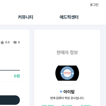
로그인
게시판
FAQ/문의
팸
이용정책
커뮤니티
애드픽센터
랭킹
멤버십 센터
퀘스트
광고툴/API
초대보너스
마이도메인
수익 Live
가이드북
0.0
0
판매자 정보
0원
아이탑
현재 컴퓨터 학원 강사입니다.