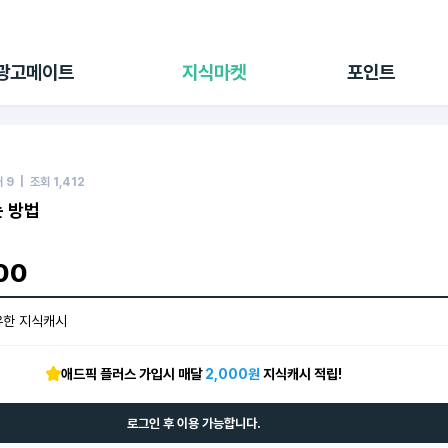
전체 캠페인
지식마켓
포인트샵
나의 캠페인
지식리포트
포인트 충전소
광고메이트
지식마켓
포인트
광고리포트
출석 룰렛
출금 신청
후원
이용내역
매
9
| 조회
1,412
는 방법
00
유한 지식캐시
애드픽 플러스 가입시 매달
2,000원
지식캐시 적립!
로그인 후 이용 가능합니다.