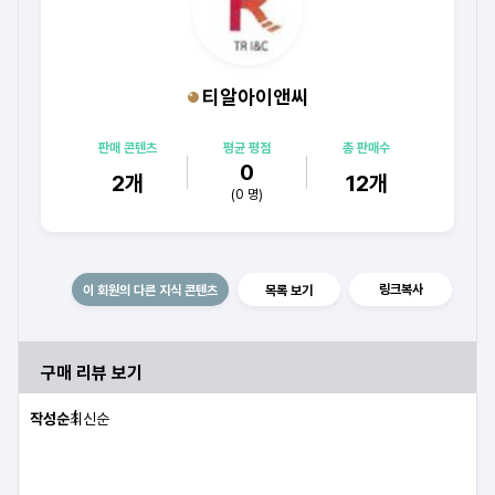
티알아이앤씨
판매 콘텐츠
평균 평점
총 판매수
0
2
개
12
개
(
0
명)
링크복사
이 회원의 다른 지식 콘텐츠
목록 보기
구매 리뷰 보기
작성순
최신순