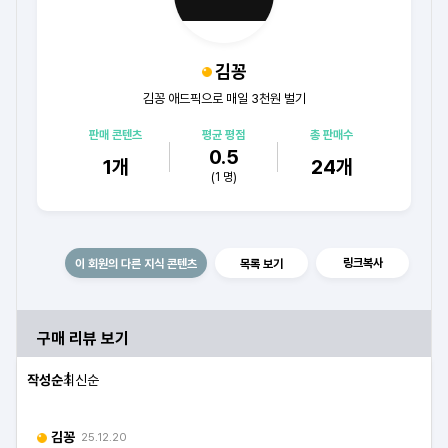
김꽁
김꽁 애드픽으로 매일 3천원 벌기
판매 콘텐츠
평균 평점
총 판매수
0.5
1
개
24
개
(
1
명)
링크복사
이 회원의 다른 지식 콘텐츠
목록 보기
구매 리뷰 보기
작성순
최신순
김꽁
25.12.20