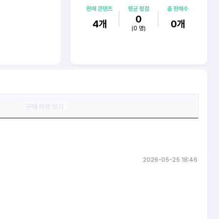
판매 콘텐츠
평균 평점
총 판매수
0
4
개
0
개
(
0
명)
구매 리뷰 보기
2026-05-25 18:46