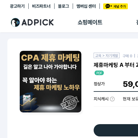
광고하기
비즈파트너
블로그
멤버십 센터
추천상품
제휴몰
쇼핑메이트
쇼핑 에이전트
BETA
쇼핑리포트
링크관리
마이숍
교육 > 자기계발
구매
0
| 
제휴마케팅 A 부터 Z
PDF
59,
정상가
지식캐시
현재 보