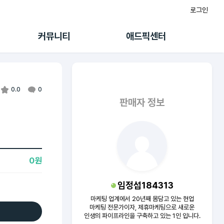
로그인
게시판
FAQ/문의
팸
이용정책
커뮤니티
애드픽센터
랭킹
멤버십 센터
퀘스트
광고툴/API
초대보너스
마이도메인
수익 Live
가이드북
0.0
0
판매자 정보
0원
임정섭184313
마케팅 업계에서 20년째 몸담고 있는 현업
마케팅 전문가이자, 제휴마케팅으로 새로운
인생의 파이프라인을 구축하고 있는 1인 입니다.