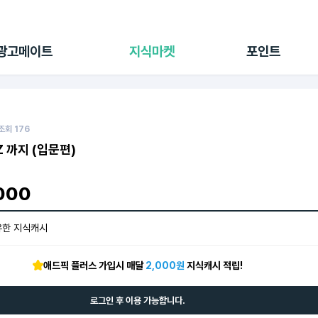
전체 캠페인
지식마켓
포인트샵
나의 캠페인
지식리포트
포인트 충전소
광고메이트
지식마켓
포인트
광고리포트
출석 룰렛
출금 신청
후원
이용내역
조회
176
 까지 (입문편)
000
유한 지식캐시
애드픽 플러스 가입시 매달
2,000원
지식캐시 적립!
로그인 후 이용 가능합니다.