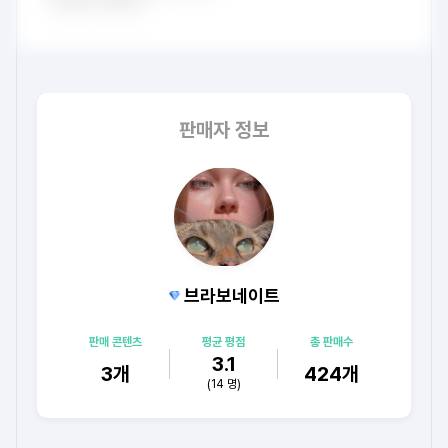
판매자 정보
브라보네이트
판매 콘텐츠
평균 평점
총 판매수
3.1
3
개
424
개
(
14
명)