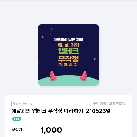
구매
358
| 조회
93215
재테크 > 애드픽
애낳괴의 앱테크 무작정 따라하기_210523일
PDF
1,000
정상가