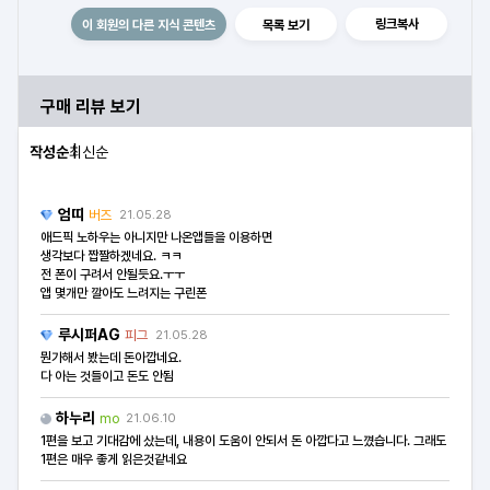
링크복사
이 회원의 다른 지식 콘텐츠
목록 보기
구매 리뷰 보기
작성순
최신순
엄띠
버즈
21.05.28
애드픽 노하우는 아니지만 나온앱들을 이용하면
생각보다 짭짤하겠네요. ㅋㅋ
전 폰이 구려서 안될듯요.ㅜㅜ
앱 몇개만 깔아도 느려지는 구린폰
루시퍼AG
피그
21.05.28
뭔가해서 봤는데 돈아깝네요.
다 아는 것들이고 돈도 안됨
하누리
mo
21.06.10
1편을 보고 기대감에 샀는데, 내용이 도움이 안되서 돈 아깝다고 느꼈습니다. 그래도
1편은 매우 좋게 읽은것같네요