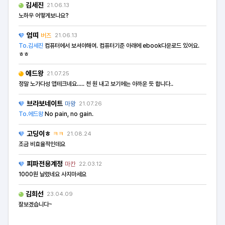
김세진
21.06.13
노하우 어떻게보나요?
엄띠
버즈
21.06.13
To.김세진
컴퓨터에서 보셔야해여. 컴퓨터기준 아래에 ebook다운로드 있어요.
ㅎㅎ
에드왕
21.07.25
정말 노가다성 앱테크네요..... 천 원 내고 보기에는 아까운 듯 합니다..
브라보네이트
마왕
21.07.26
To.에드왕
No pain, no gain.
고딩이ㅎ
ㅋㅋ
21.08.24
조금 비효율적인데요
피파전용계정
마칸
22.03.12
1000원 날렸네요 사지마세요
김희선
23.04.09
잘보겠습니다~