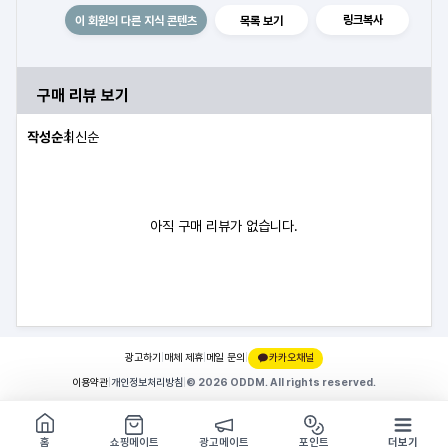
링크복사
이 회원의 다른 지식 콘텐츠
목록 보기
구매 리뷰 보기
작성순
최신순
아직 구매 리뷰가 없습니다.
광고하기
|
매체 제휴
|
메일 문의
|
카카오채널
이용약관
|
개인정보처리방침
|
© 2026 ODDM. All rights reserved.
쇼핑몰 구경하기
방문시 1G
홈
쇼핑메이트
광고메이트
포인트
더보기