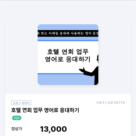
구매
0
| 조회
55770
교육 > 외국어
호텔 연회 업무 영어로 응대하기
PDF
13,000
정상가