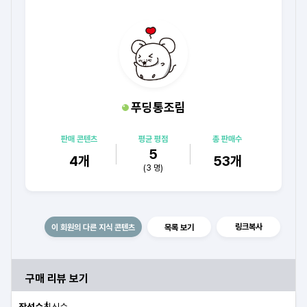
푸딩통조림
판매 콘텐츠
평균 평점
총 판매수
5
4
개
53
개
(
3
명)
링크복사
이 회원의 다른 지식 콘텐츠
목록 보기
구매 리뷰 보기