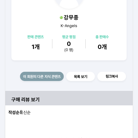
강무종
K-Angels
판매 콘텐츠
평균 평점
총 판매수
0
1
개
0
개
(
0
명)
링크복사
이 회원의 다른 지식 콘텐츠
목록 보기
구매 리뷰 보기
작성순
최신순