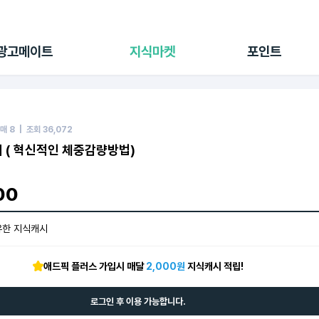
전체 캠페인
지식마켓
포인트샵
나의 캠페인
지식리포트
포인트 충전소
광고메이트
지식마켓
포인트
광고리포트
출석 룰렛
출금 신청
후원
이용내역
매
8
| 조회
36,072
 ( 혁신적인 체중감량방법)
00
유한 지식캐시
애드픽 플러스 가입시 매달
2,000원
지식캐시 적립!
로그인 후 이용 가능합니다.