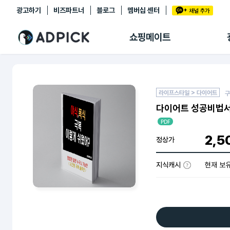
광고하기
비즈파트너
블로그
멤버십 센터
추천상품
제휴몰
쇼핑메이트
쇼핑 에이전트
BETA
쇼핑리포트
링크관리
마이숍
라이프스타일 > 다이어트
구
다이어트 성공비법서
PDF
2,5
정상가
지식캐시
현재 보