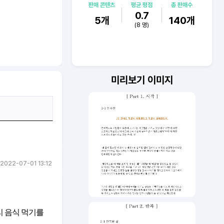
판매 콘텐츠
평균 평점
총 판매수
0.7
5
개
140
개
(
8
명)
미리보기 이미지
2022-07-01 13:12