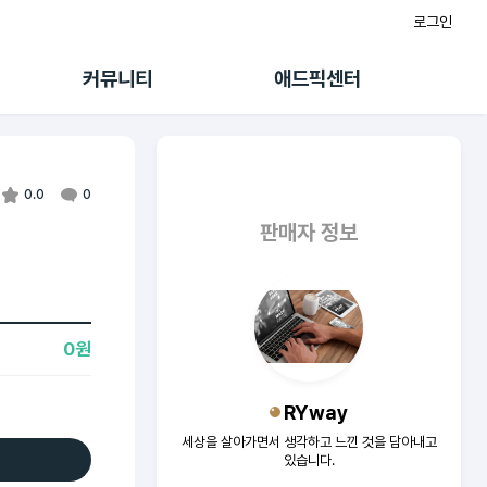
로그인
게시판
FAQ/문의
팸
이용정책
커뮤니티
애드픽센터
랭킹
멤버십 센터
퀘스트
광고툴/API
초대보너스
마이도메인
수익 Live
가이드북
0.0
0
판매자 정보
0원
RYway
세상을 살아가면서 생각하고 느낀 것을 담아내고
있습니다.