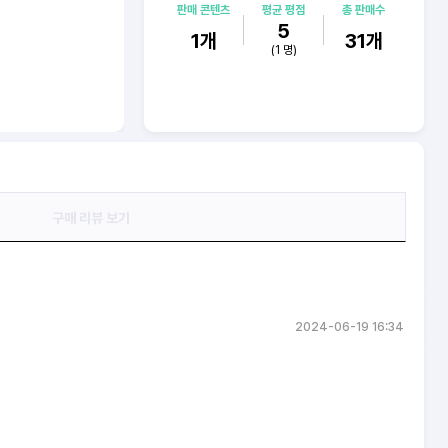
판매 콘텐츠
평균 평점
총 판매수
5
1
개
31
개
(
1
명)
구매 리뷰 보기
2024-06-19 16:34