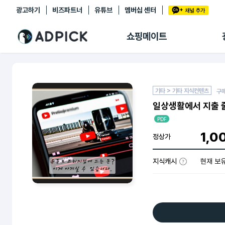
광고하기
비즈파트너
유튜브
멤버십 센터
추천상품
제휴몰
쇼핑메이트
쇼핑 에이전트
BETA
쇼핑리포트
링크관리
마이숍
기타 > 기타 지식컨텐츠
구
일상생활에서 지출 줄
PDF
1,0
정상가
지식캐시
현재 보