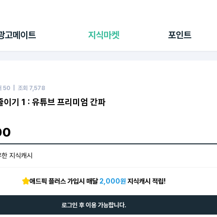
전체 캠페인
지식마켓
포인트샵
나의 캠페인
지식리포트
포인트 충전소
광고메이트
지식마켓
포인트
광고리포트
출석 룰렛
출금 신청
후원
이용내역
매
50
| 조회
7,578
이기 1 : 유튜브 프리미엄 간파
00
유한 지식캐시
애드픽 플러스 가입시 매달
2,000원
지식캐시 적립!
로그인 후 이용 가능합니다.