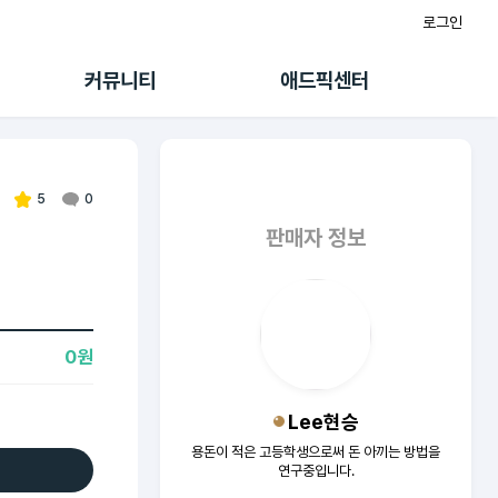
로그인
게시판
FAQ/문의
팸
이용정책
커뮤니티
애드픽센터
랭킹
멤버십 센터
퀘스트
광고툴/API
초대보너스
마이도메인
수익 Live
가이드북
5
0
판매자 정보
0원
Lee현승
용돈이 적은 고등학생으로써 돈 아끼는 방법을
연구중입니다.