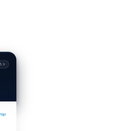
스
가능!