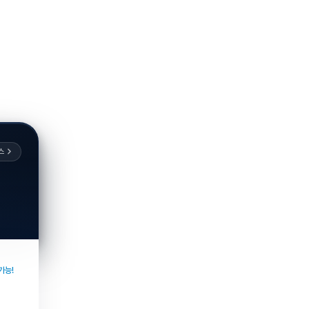
스
가능!