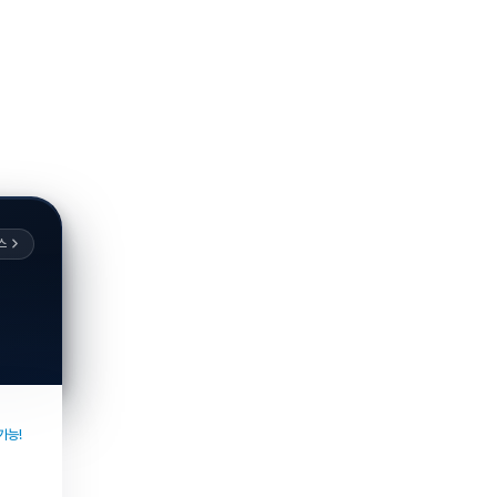
스
가능!