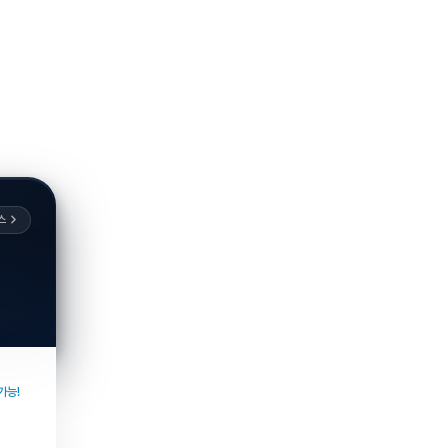
스
가능!