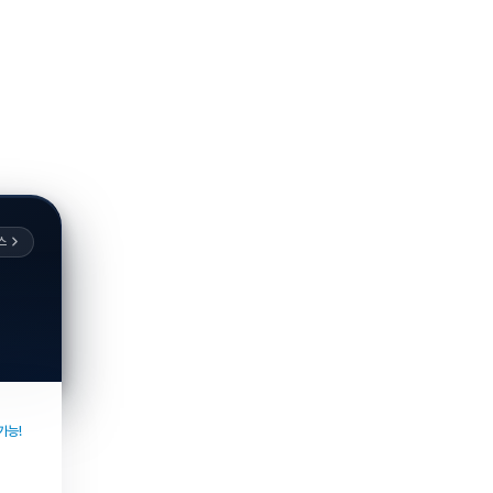
스
가능!