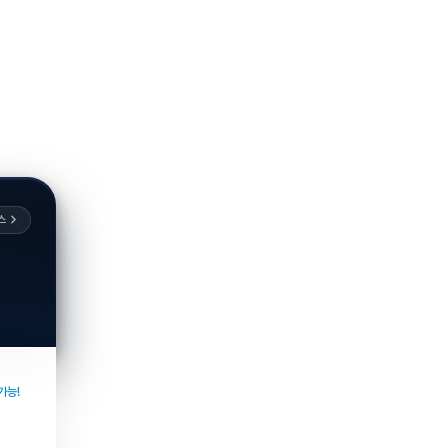
스
가능!