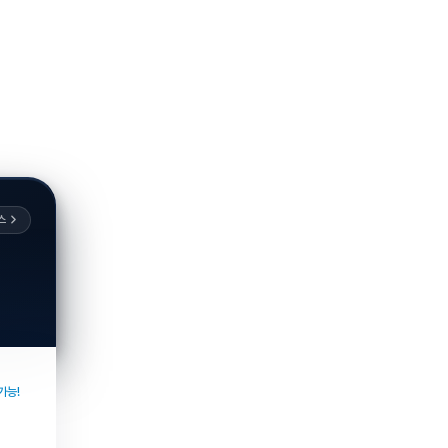
스
가능!