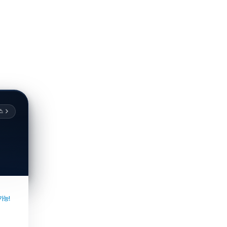
스
가능!