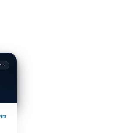
스
가능!