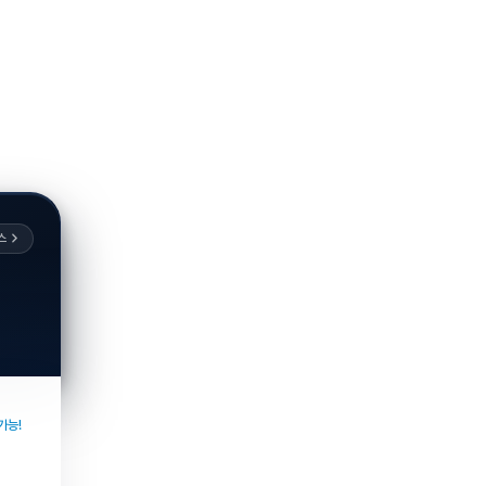
스
가능!