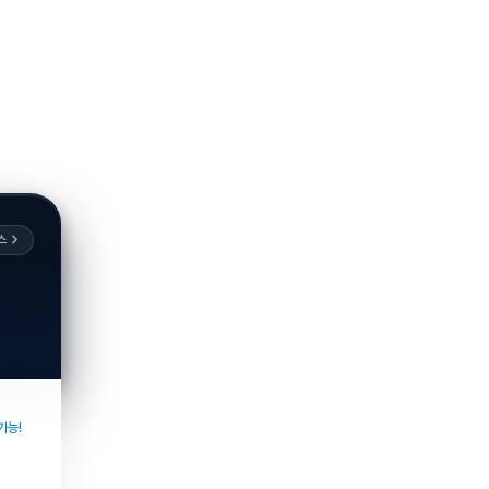
스
가능!