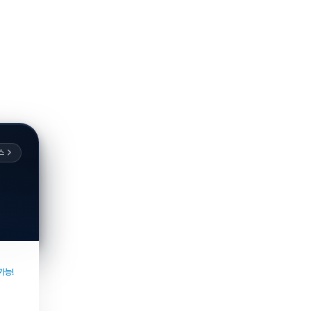
스
가능!