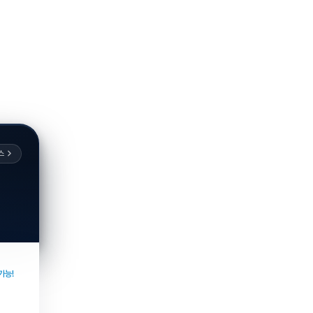
스
가능!