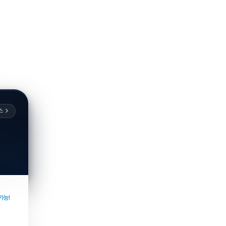
스
가능!