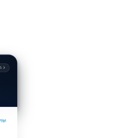
스
가능!