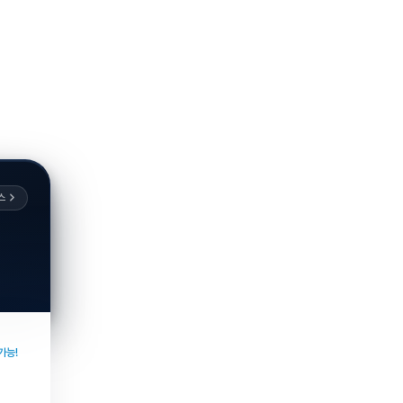
스
가능!