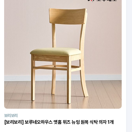
보리보리
[보리보리] 보루네오하우스 앳홈 위즈 뉴잉 원목 식탁 의자 1개