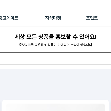
전체 캠페인
지식마켓
포인트샵
나의 캠페인
지식리포트
포인트 충전소
광고메이트
지식마켓
포인트
광고리포트
출석 룰렛
출금 신청
세상 모든 상품을 홍보할 수 있어요!
후원
이용내역
홍보링크를 공유해서 상품이 판매되면 수익이 쌓입니다
오늘의집
롯데홈쇼핑
쿠팡
알리익스프레