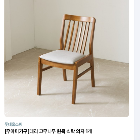
롯데홈쇼핑
[우아미가구]테라 고무나무 원목 식탁 의자 1개