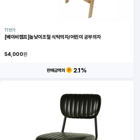
11번가
[베이비캠프]높낮이조절 식탁의자/어린이 공부의자
54,000
원
2.1
%
판매금액의