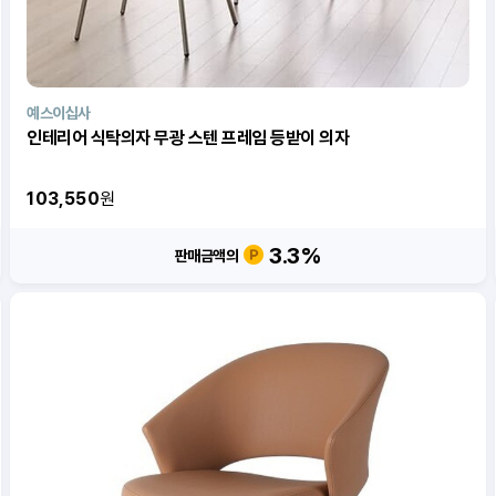
예스이십사
인테리어 식탁의자 무광 스텐 프레임 등받이 의자
103,550
원
3.3
%
판매금액의