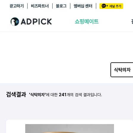
광고하기
비즈파트너
블로그
멤버십 센터
추천상품
제휴몰
쇼핑메이트
쇼핑 에이전트
BETA
쇼핑리포트
링크관리
마이숍
검색결과
'식탁의자'
에 대한
241
개의 검색 결과입니다.
Hmall
보리보리
예스이십사