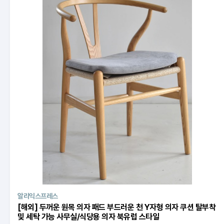
GS SHOP
CJ온스타일
더블유컨셉코리아
알리익스프레스
[해외] 두꺼운 원목 의자 패드 부드러운 천 Y자형 의자 쿠션 탈부착
및 세탁 가능 사무실/식당용 의자 북유럽 스타일