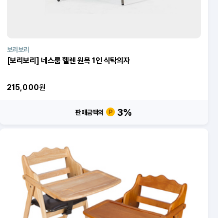
보리보리
[보리보리] 네스룸 헬렌 원목 1인 식탁의자
215,000
원
3
%
판매금액의