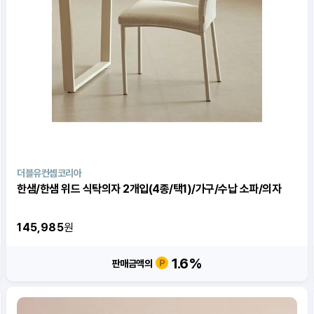
더블유컨셉코리아
한샘/한샘 위드 식탁의자 2개입(4종/택1)/가구/수납 소파/의자
145,985
원
1.6
%
판매금액의