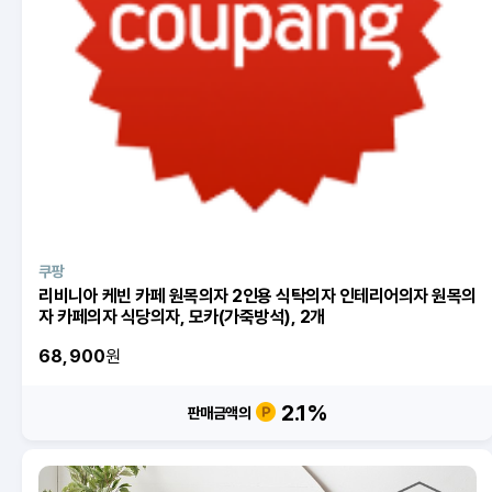
쿠팡
리비니아 케빈 카페 원목의자 2인용 식탁의자 인테리어의자 원목의
자 카페의자 식당의자, 모카(가죽방석), 2개
68,900
원
2.1
%
판매금액의