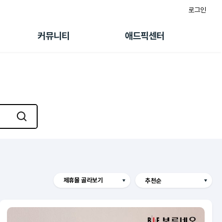
로그인
게시판
FAQ/문의
팸
이용정책
커뮤니티
애드픽센터
랭킹
멤버십 센터
퀘스트
광고툴/API
초대보너스
마이도메인
수익 Live
가이드북
제휴몰 골라보기
스
SSG
11번가
G마켓