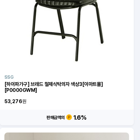
SSG
[하이파가구] 브래드 철제식탁의자 색상3[이마트몰]
[P0000GWM]
53,276
원
1.6
%
판매금액의