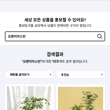
세상 모든 상품을 홍보할 수 있어요!
홍보링크를 공유해서 상품이 판매되면 수익이 쌓입니다
검색결과
'오렌지자스민'
에 대한
103
개의 검색 결과입니다.
제휴몰 골라보기
Hmall
보리보리
오늘의집
롯데홈쇼핑
쿠팡
SSG
11번가
G마켓
GS SHOP
CJ온스타일