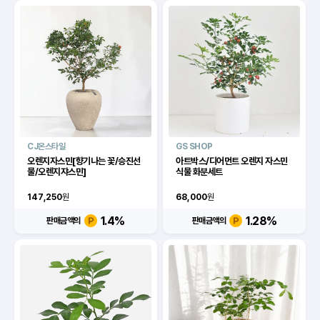
CJ온스타일
GS SHOP
오렌지자스민[향기나는 꽃/승진선
아트박스/디어먼트 오렌지 자스민
물/오렌지쟈스민]
식물 화분세트
147,250
원
68,000
원
1.4
%
1.28
%
판매금액의
판매금액의