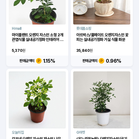
Hmall
롯데홈쇼핑
마이플랜트 오렌지 자스민 소형 2개
아트박스/풀메이트 오렌지자스민 꽃
관엽식물 실내공기정화 인테리어 식
피는 실내공기정화 거실 식물 화분
물
5,370
원
35,840
원
1.15
%
0.96
%
판매금액의
판매금액의
오늘의집
G마켓
갑조네 오렌지 자스민 재스민 나무
(온누리꽃농원) 오렌지자스민/공기