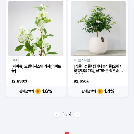
SSG
CJ온스타일
[제이큐] 오렌지자스민 가지[이마트
[집들이선물/ 향기나는식물]오렌지
몰]
빛 향내음 가득, 싱그러운 작은숲 오
렌지자스민
12,890
원
82,650
원
1.6
%
1.4
%
판매금액의
판매금액의
1
/
4