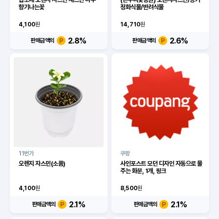
향기나는꽃
정화식물/반려식물
4,100
원
14,710
원
2.8
%
2.6
%
판매금액의
판매금액의
11번가
쿠팡
오렌지 자스민(소품)
사인포스트 모던 디자인 자동으로 물
주는 화분, 1개, 핑크
4,100
원
8,500
원
2.1
%
2.1
%
판매금액의
판매금액의