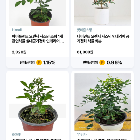
Hmall
롯데홈쇼핑
마이플랜트 오렌지 자스민 소형 1개
디어먼트 오렌지 자스민 인테리어 공
관엽식물 실내공기정화 인테리어 식
기정화 식물 화분
물
2,920
원
61,000
원
1.15
%
0.96
%
판매금액의
판매금액의
G마켓
11번가