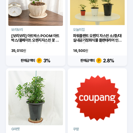
보리보리
오늘의집
[보리보리] 아트박스 POOM 아트
파워플랜트 오렌지 자스민 소/중/대
박스/풀메이트 오렌지자스민 꽃 피
실내공기정화식물 플랜테리어 인테
는 실내공기정화 거실 식물 화분
리어식물 봄꽃 - 오렌지자스민 중
35,010
원
16,500
원
3
%
2.8
%
판매금액의
판매금액의
G마켓
쿠팡