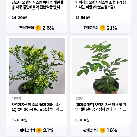
갑조네 오렌지 자스민 특대품 개별배
아비가든 오렌지자스민 소형 1+1 향
송 나무 플랜테리어 관엽식물 반려식
기나는 식물 (화분받침포함)
물 공기정화식물 키우기쉬운식물
34,200
원
12,540
원
2.6
%
2.1
%
판매금액의
판매금액의
11번가
SSG
오렌지자스민 중품(꽃이 여러번와
[마이플랜트] 오렌지 자스민 소형 관
요) 높이30~40cm 성장중이라 좀
엽식물 실내공기정화 인테리어 식물
작아요
[이마트몰] [오렌지 자스민 소형]
15,900
원
3,864
원
2.1
%
1.6
%
판매금액의
판매금액의