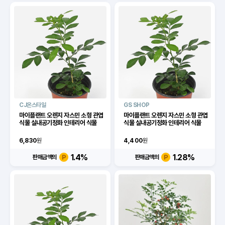
CJ온스타일
GS SHOP
마이플랜트 오렌지 자스민 소형 관엽
마이플랜트 오렌지 자스민 소형 관엽
식물 실내공기정화 인테리어 식물
식물 실내공기정화 인테리어 식물
6,830
원
4,400
원
1.4
%
1.28
%
판매금액의
판매금액의