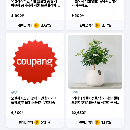
오렌지자스민 소품 달콤한 꽃 향기
오렌지자스민(중품) 꽃이피면 향기
야생화 공기정화 식물 플랜테리어 화
가 가득해요
분
4,600
원
9,500
원
2.6
%
2.1
%
판매금액의
판매금액의
쿠팡
SSG
오렌지자스민(꽃이 피면 향기가 가
[기타] [집들이선물/ 향기나는식물]
득해요)한목대 소품1개 무료배송
오렌지빛 향내음 가득 싱그러운 작은
숲 오렌지자스민[이마트몰]
6,700
원
82,650
원
2.1
%
1.6
%
판매금액의
판매금액의