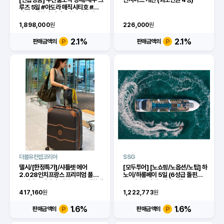
루즈 5일 #아도라 매직시티호 #코니
선실 #기항지 관광 포함 #인솔자 동
행
1,898,000
원
226,000
원
2.1
%
2.1
%
판매금액의
판매금액의
더블유컨셉코리아
SSG
델시/[한정특가]/샤틀렛 에어
[모두투어] [노쇼핑/노옵션/노팁] 하
2.028인치프랑스 프리미엄 폴리카
노이/하롱베이 5일 (6성급 돌핀크루
보네이트 캐리어/여행용품 중대형캐
즈, 쉼있는여행)[이마트몰]
리어
417,160
원
1,222,773
원
1.6
%
1.6
%
판매금액의
판매금액의