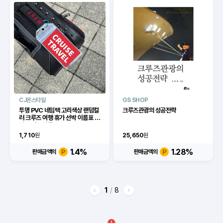
CJ온스타일
GS SHOP
투명 PVC 네임택 고리색상 랜덤컬
크루즈관광의 성공전략
러 크루즈 여행 휴가 선박 이름표 식
별 표시 수하물
1,710
원
25,650
원
1.4
%
1.28
%
판매금액의
판매금액의
1
/
8