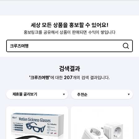
세상 모든 상품을 홍보할 수 있어요!
홍보링크를 공유해서 상품이 판매되면 수익이 쌓입니다
검색결과
'크루즈여행'
에 대한
207
개의 검색 결과입니다.
제휴몰 골라보기
Hmall
보리보리
예스이십사
오늘의집
롯데홈쇼핑
쿠팡
알리익스프레스
SSG
11번가
G마켓
GS SHOP
CJ온스타일
더블유컨셉코리아