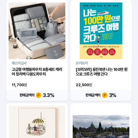
예스이십사
보리보리
고급형 여행용파우치 8종세트 캐리
[보리보리] 웅진북센 나는 100만 원
어 정리백 다용도파우치
으로 크루즈 여행 간다
11,700
원
22,500
원
3.3
%
3
%
판매금액의
판매금액의