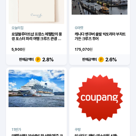
오늘의집
G마켓
로얄블루아트샵 프랑스 에펠탑의 풍
캐나다 밴쿠버 출발 빅토리아 부차트
경 포스터 파리 여행 크루즈 관광 그
가든 크루즈 투어
림
5,900
원
175,070
원
2.8
%
2.6
%
판매금액의
판매금액의
11번가
쿠팡
[연합상품] 부산출도착 상해/제주 크
인사이드 캐빈 (최소인원 4명)