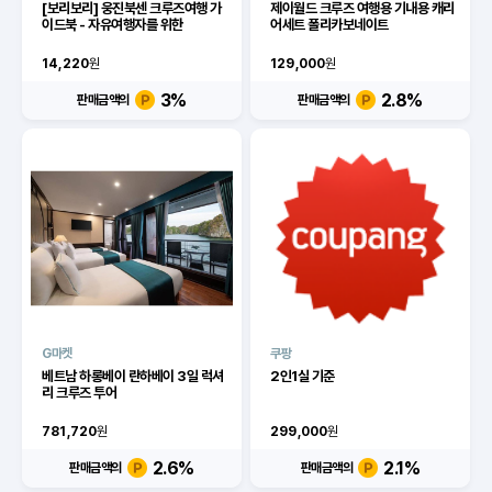
[보리보리] 웅진북센 크루즈여행 가
제이월드 크루즈 여행용 기내용 캐리
이드북 - 자유여행자를 위한
어세트 폴리카보네이트
14,220
원
129,000
원
3
%
2.8
%
판매금액의
판매금액의
G마켓
쿠팡
베트남 하롱베이 란하베이 3일 럭셔
2인1실 기준
리 크루즈 투어
781,720
원
299,000
원
2.6
%
2.1
%
판매금액의
판매금액의