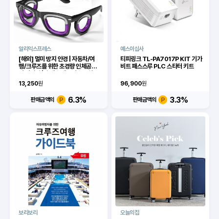
알리익스프레스
예스이십사
[해외] 멀미 방지 안경 | 자동차/여
티피링크 TL-PA7017P KIT 기가
행/크루즈를 위한 초경량 인체공학
비트 패스스루 PLC 스타터 키트
적 디자인 | 휴대용 메스꺼움 완화
13,250
원
96,900
원
6.3
%
3.3
%
판매금액의
판매금액의
보리보리
오늘의집