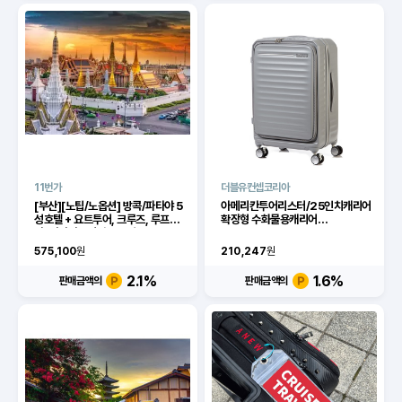
11번가
더블유컨셉코리아
[부산][노팁/노옵션] 방콕/파타야 5
아메리칸투어리스터/25인치캐리어
성호텔 + 요트투어, 크루즈, 루프탑
확장형 수화물용캐리어
바, 마사지 2시간 5/6일
FRONTEC 68/25 EXP TSA
OS V2 COOL GREY
575,100
원
210,247
원
HJ378029/여행용품 중대형캐
리어
2.1
%
1.6
%
판매금액의
판매금액의