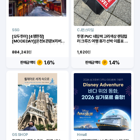
SSG
CJ온스타일
[모두투어] [4명한정]
투명 PVC 네임택 고리색상 랜덤컬
[MODEDAY][온천X관광X리버크
러 크루즈 여행 휴가 선박 이름표 식
루즈] 오사카/고베/교토/아라시야마
별 표시 수하물
또는 USJ 4일 (온천호텔 3박)[이
884,243
원
1,620
원
마트몰]
1.6
%
1.4
%
판매금액의
판매금액의
GS SHOP
Hmall