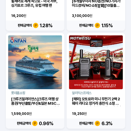
휠체어로 세계 속으로 - 미국 서부,
[6개월무이자 NO옵션/NO기사가
싱가포르 크루즈, 유럽 여행 편
이드경비/NO쇼핑][웹][10월출발]
[노랑풍선X아시아나] 싱가포르 디
즈니 크루즈 4박6일 패키지 +무이
16,200
원
3,100,000
원
자6개월
1.28
%
1.15
%
판매금액의
판매금액의
롯데홈쇼핑
알리익스프레스
[크루즈얼라이언스]크루즈 여행 상
[해외] 모토로라 미니 무전기 2팩 2
품권/부산출발/부산&일본 MSC크
웨이 라디오 장거리 충전식 소형 핸
루즈 메가17만톤 크루즈MT (해피
드헬드 무전기 여행용 크루즈 자전거
허브메타)
용
1,599,000
원
19,250
원
0.96
%
6.3
%
판매금액의
판매금액의