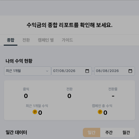
수익금의 종합 리포트를 확인해 보세요.
종합
전환
캠페인 별
가이드
나의 수익 현황
~
기간 프리셋
시작일
종료일
클릭
전환
전환율
0
0
-
최근 1개월 수익
캠페인 총 수익
0
0
일간 데이터
일간
주간
월간