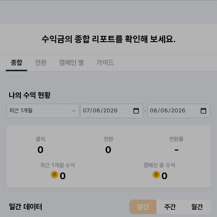
수익금의 종합 리포트를 확인해 보세요.
종합
전환
캠페인 별
가이드
나의 수익 현황
~
기간 프리셋
시작일
종료일
클릭
전환
전환율
0
0
-
최근 1개월 수익
캠페인 총 수익
0
0
일간 데이터
일간
주간
월간