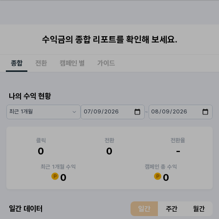
수익금의 종합 리포트를 확인해 보세요.
종합
전환
캠페인 별
가이드
나의 수익 현황
~
기간 프리셋
시작일
종료일
클릭
전환
전환율
0
0
-
최근 1개월 수익
캠페인 총 수익
0
0
일간 데이터
일간
주간
월간