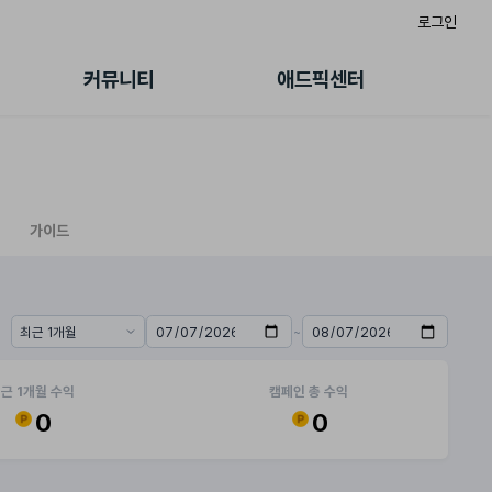
로그인
게시판
FAQ/문의
팸
이용정책
커뮤니티
애드픽센터
랭킹
멤버십 센터
퀘스트
광고툴/API
초대보너스
마이도메인
수익 Live
가이드북
가이드
~
기간 프리셋
시작일
종료일
근 1개월 수익
캠페인 총 수익
0
0