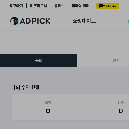
광고하기
비즈파트너
유튜브
멤버십 센터
추천상품
제휴몰
쇼핑메이트
쇼핑 에이전트
BETA
쇼핑리포트
링크관리
마이숍
종합
전환
나의 수익 현황
클릭
전환
0
0