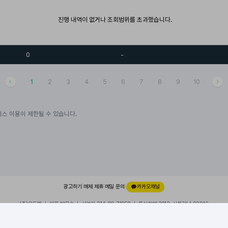
진행 내역이 없거나 조회범위를 초과했습니다.
0
-
1
2
3
4
5
6
7
8
9
10
스 이용이 제한될 수 있습니다.
광고하기
|
매체 제휴
|
메일 문의
|
카카오채널
(주)오드엠 ㅣ 대표 박무순 ㅣ 사업자 214-88-71058 ㅣ 통신판매 2012-서울강남-02916
경기 성남시 분당구 대왕판교로 660, 유스페이스1 A동 101호, 내 109호
이용약관
|
개인정보처리방침
|
© 2026 ODDM. All rights reserved.