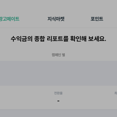
전체 캠페인
지식마켓
포인트샵
나의 캠페인
지식리포트
포인트 충전소
광고메이트
지식마켓
포인트
광고리포트
출석 룰렛
출금 신청
수익금의 종합 리포트를 확인해 보세요.
후원
이용내역
캠페인 별
전환율
최
-