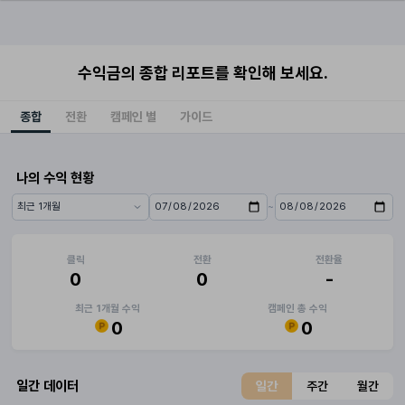
수익금의 종합 리포트를 확인해 보세요.
종합
전환
캠페인 별
가이드
나의 수익 현황
~
기간 프리셋
시작일
종료일
클릭
전환
전환율
0
0
-
최근 1개월 수익
캠페인 총 수익
0
0
일간 데이터
일간
주간
월간