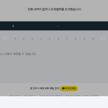
진행 내역이 없거나 조회범위를 초과했습니다.
0
-
1
2
3
4
5
6
7
8
9
10
스 이용이 제한될 수 있습니다.
광고하기
|
매체 제휴
|
메일 문의
|
카카오채널
(주)오드엠 ㅣ 대표 박무순 ㅣ 사업자 214-88-71058 ㅣ 통신판매 2012-서울강남-02916
경기 성남시 분당구 대왕판교로 660, 유스페이스1 A동 101호, 내 109호
이용약관
|
개인정보처리방침
|
© 2026 ODDM. All rights reserved.