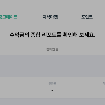
전체 캠페인
지식마켓
포인트샵
나의 캠페인
지식리포트
포인트 충전소
광고메이트
지식마켓
포인트
광고리포트
출석 룰렛
출금 신청
수익금의 종합 리포트를 확인해 보세요.
후원
이용내역
캠페인 별
전환율
최
-