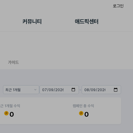
로그인
게시판
FAQ/문의
팸
이용정책
커뮤니티
애드픽센터
랭킹
멤버십 센터
퀘스트
광고툴/API
초대보너스
마이도메인
수익 Live
가이드북
가이드
~
기간 프리셋
시작일
종료일
근 1개월 수익
캠페인 총 수익
0
0