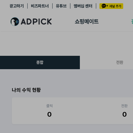
광고하기
비즈파트너
유튜브
멤버십 센터
추천상품
제휴몰
쇼핑메이트
쇼핑 에이전트
BETA
쇼핑리포트
링크관리
마이숍
종합
전환
나의 수익 현황
클릭
전환
0
0