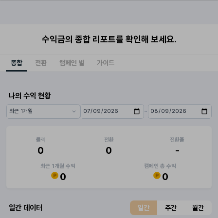
수익금의 종합 리포트를 확인해 보세요.
종합
전환
캠페인 별
가이드
나의 수익 현황
~
기간 프리셋
시작일
종료일
클릭
전환
전환율
0
0
-
최근 1개월 수익
캠페인 총 수익
0
0
일간 데이터
일간
주간
월간